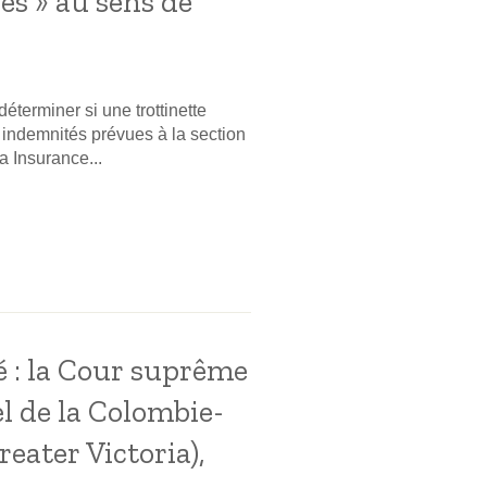
es » au sens de
éterminer si une trottinette
s indemnités prévues à la section
a Insurance...
é : la Cour suprême
l de la Colombie-
reater Victoria),