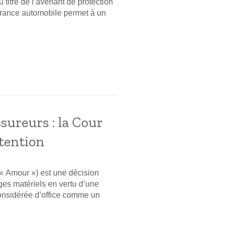
titre de l’avenant de protection
surance automobile permet à un
ssureurs : la Cour
ntention
« Amour ») est une décision
es matériels en vertu d’une
considérée d’office comme un