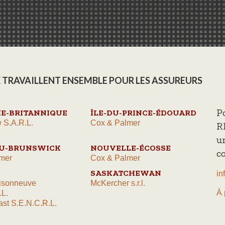
 TRAVAILLENT ENSEMBLE POUR LES ASSUREURS
P
E-BRITANNIQUE
ÎLE-DU-PRINCE-ÉDOUARD
 S.A.R.L.
Cox & Palmer
R
u
U-BRUNSWICK
NOUVELLE-ÉCOSSE
c
mer
Cox & Palmer
SASKATCHEWAN
in
isonneuve
McKercher s.r.l.
À 
.L.
st S.E.N.C.R.L.