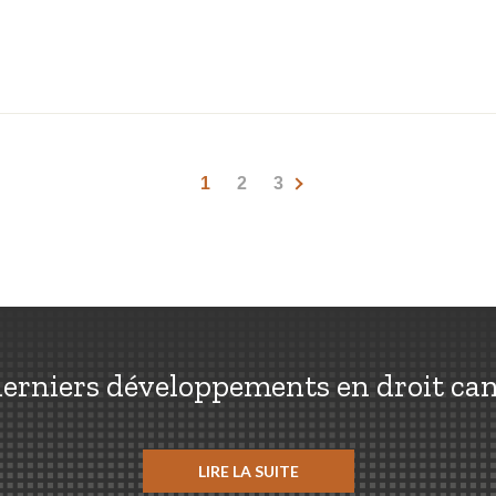
1
2
3
erniers développements en droit ca
LIRE LA SUITE