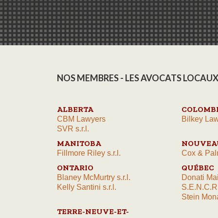
NOS MEMBRES - LES AVOCATS LOCAUX
ALBERTA
COLOMBI
CBM Lawyers
Bilkey Law
SVR s.r.l.
MANITOBA
NOUVEA
Fillmore Riley s.r.l.
Cox & Pal
ONTARIO
QUÉBEC
Blaney McMurtry s.r.l.
Donati Ma
Kelly Santini s.r.l.
S.E.N.C.R
Stein Mona
TERRE-NEUVE-ET-