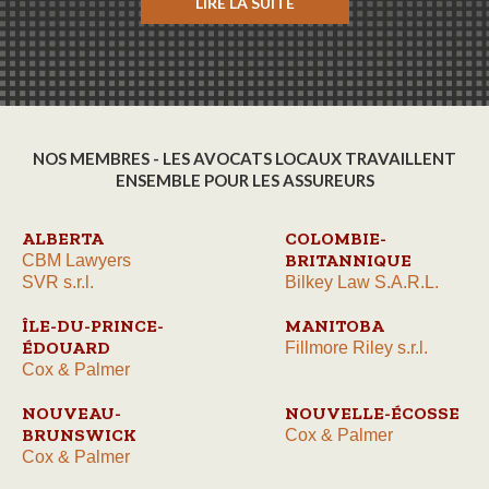
LIRE LA SUITE
NOS MEMBRES - LES AVOCATS LOCAUX TRAVAILLENT
ENSEMBLE POUR LES ASSUREURS
ALBERTA
COLOMBIE-
BRITANNIQUE
CBM Lawyers
SVR s.r.l.
Bilkey Law S.A.R.L.
ÎLE-DU-PRINCE-
MANITOBA
ÉDOUARD
Fillmore Riley s.r.l.
Cox & Palmer
NOUVEAU-
NOUVELLE-ÉCOSSE
BRUNSWICK
Cox & Palmer
Cox & Palmer