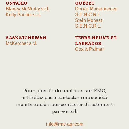
ONTARIO
QUÉBEC
Blaney McMurtry s.r.l.
Donati Maisonneuve
Kelly Santini s.r.l.
S.E.N.C.R.L.
Stein Monast
S.E.N.C.R.L.
SASKATCHEWAN
TERRE-NEUVE-ET-
LABRADOR
McKercher s.r.l.
Cox & Palmer
Pour plus d'informations sur RMC,
n'hésitez pas à contacter une société
membre ou à nous contacter directement
par e-mail.
info@rmc-agr.com