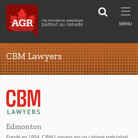
MENU
CBM Lawyers
Edmonton
Fondé en 1954, CBM Lawyers est un cabinet spécialisé