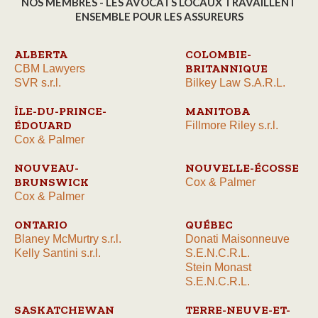
NOS MEMBRES - LES AVOCATS LOCAUX TRAVAILLENT
ENSEMBLE POUR LES ASSUREURS
ALBERTA
COLOMBIE-
BRITANNIQUE
CBM Lawyers
SVR s.r.l.
Bilkey Law S.A.R.L.
ÎLE-DU-PRINCE-
MANITOBA
ÉDOUARD
Fillmore Riley s.r.l.
Cox & Palmer
NOUVEAU-
NOUVELLE-ÉCOSSE
BRUNSWICK
Cox & Palmer
Cox & Palmer
ONTARIO
QUÉBEC
Blaney McMurtry s.r.l.
Donati Maisonneuve
Kelly Santini s.r.l.
S.E.N.C.R.L.
Stein Monast
S.E.N.C.R.L.
SASKATCHEWAN
TERRE-NEUVE-ET-