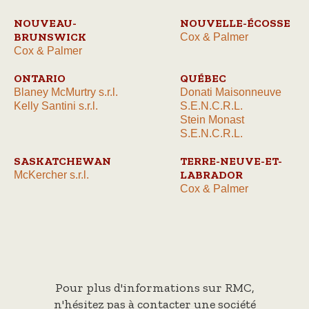
NOUVEAU-
NOUVELLE-ÉCOSSE
BRUNSWICK
Cox & Palmer
Cox & Palmer
ONTARIO
QUÉBEC
Blaney McMurtry s.r.l.
Donati Maisonneuve
Kelly Santini s.r.l.
S.E.N.C.R.L.
Stein Monast
S.E.N.C.R.L.
SASKATCHEWAN
TERRE-NEUVE-ET-
LABRADOR
McKercher s.r.l.
Cox & Palmer
Pour plus d'informations sur RMC,
n'hésitez pas à contacter une société