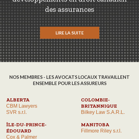
des assurances
LIRE LA SUITE
NOS MEMBRES - LES AVOCATS LOCAUX TRAVAILLENT
ENSEMBLE POUR LES ASSUREURS
ALBERTA
COLOMBIE-
BRITANNIQUE
CBM Lawyers
SVR s.r.l.
Bilkey Law S.A.R.L.
ÎLE-DU-PRINCE-
MANITOBA
ÉDOUARD
Fillmore Riley s.r.l.
Cox & Palmer