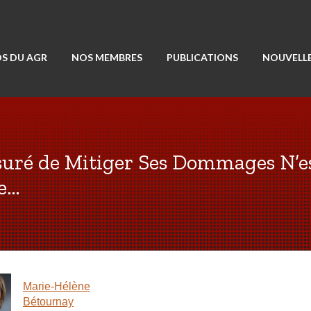
S DU AGR
NOS MEMBRES
PUBLICATIONS
NOUVELLE
ssuré de Mitiger Ses Dommages N’e
e…
Marie-Hélène
Bétournay