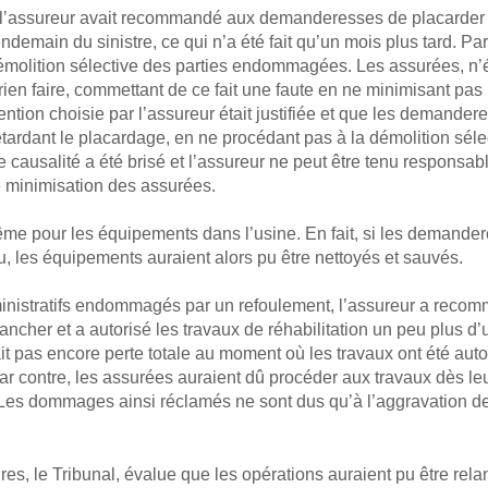
, l’assureur avait recommandé aux demanderesses de placarder
lendemain du sinistre, ce qui n’a été fait qu’un mois plus tard. Par
molition sélective des parties endommagées. Les assurées, n’é
 rien faire, commettant de ce fait une faute en ne minimisant pas
vention choisie par l’assureur était justifiée et que les demand
ardant le placardage, en ne procédant pas à la démolition sélec
 de causalité a été brisé et l’assureur ne peut être tenu respon
e minimisation des assurées.
ême pour les équipements dans l’usine. En fait, si les demande
u, les équipements auraient alors pu être nettoyés et sauvés.
inistratifs endommagés par un refoulement, l’assureur a reco
cher et a autorisé les travaux de réhabilitation un peu plus d’u
t pas encore perte totale au moment où les travaux ont été autor
ar contre, les assurées auraient dû procéder aux travaux dès leur
. Les dommages ainsi réclamés ne sont dus qu’à l’aggravation
aires, le Tribunal, évalue que les opérations auraient pu être r