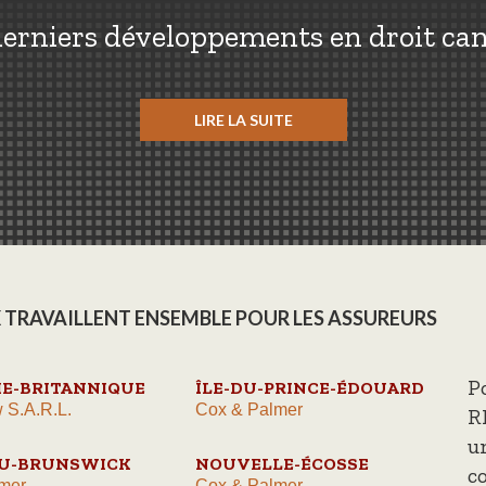
erniers développements en droit ca
LIRE LA SUITE
 TRAVAILLENT ENSEMBLE POUR LES ASSUREURS
P
E-BRITANNIQUE
ÎLE-DU-PRINCE-ÉDOUARD
 S.A.R.L.
Cox & Palmer
R
u
U-BRUNSWICK
NOUVELLE-ÉCOSSE
c
mer
Cox & Palmer