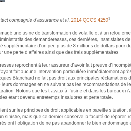
1
ntact compagnie d’assurance et al,
2014 QCCS 4250
magé une usine de transformation de volaille et à un refoulem
inistratifs des demanderesses, ces dernières, insatisfaites de 
é supplémentaire d’un peu plus de 8 millions de dollars pour 
 une perte d’affaires ainsi que des frais supplémentaires.
esses reprochent à leur assureur d’avoir fait preuve d’incompé
’ayant fait aucune intervention particulière immédiatement aprè
cques Blanchard ne fait pas droit aux principales réclamation
é leurs dommages en ne suivant pas les recommandations de le
ration. Notons que les travaux à l’usine et dans les bureaux n’a
es étant devenu entretemps insalubres et perte totale.
ent sur les principes de droit applicables en pareille situation, 
un sinistre, mais que ce dernier conserve la faculté de réparer, 
urés ont l’obligation de ne pas abandonner le bien endommagé et