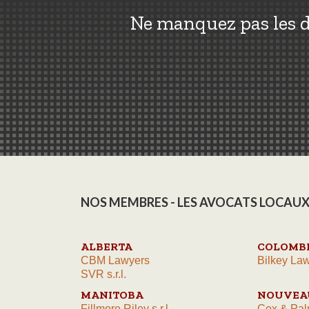
Ne manquez pas les d
NOS MEMBRES - LES AVOCATS LOCAUX
ALBERTA
COLOMBI
CBM Lawyers
Bilkey Law
SVR s.r.l.
MANITOBA
NOUVEA
Fillmore Riley s.r.l.
Cox & Pal