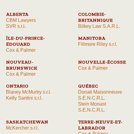
ALBERTA
COLOMBIE-
BRITANNIQUE
CBM Lawyers
SVR s.r.l.
Bilkey Law S.A.R.L.
ÎLE-DU-PRINCE-
MANITOBA
ÉDOUARD
Fillmore Riley s.r.l.
Cox & Palmer
NOUVEAU-
NOUVELLE-ÉCOSSE
BRUNSWICK
Cox & Palmer
Cox & Palmer
ONTARIO
QUÉBEC
Blaney McMurtry s.r.l.
Donati Maisonneuve
Kelly Santini s.r.l.
S.E.N.C.R.L.
Stein Monast
S.E.N.C.R.L.
SASKATCHEWAN
TERRE-NEUVE-ET-
LABRADOR
McKercher s.r.l.
Cox & Palmer