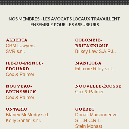
NOS MEMBRES - LES AVOCATS LOCAUX TRAVAILLENT
ENSEMBLE POUR LES ASSUREURS
ALBERTA
COLOMBIE-
BRITANNIQUE
CBM Lawyers
SVR s.r.l.
Bilkey Law S.A.R.L.
ÎLE-DU-PRINCE-
MANITOBA
ÉDOUARD
Fillmore Riley s.r.l.
Cox & Palmer
NOUVEAU-
NOUVELLE-ÉCOSSE
BRUNSWICK
Cox & Palmer
Cox & Palmer
ONTARIO
QUÉBEC
Blaney McMurtry s.r.l.
Donati Maisonneuve
Kelly Santini s.r.l.
S.E.N.C.R.L.
Stein Monast