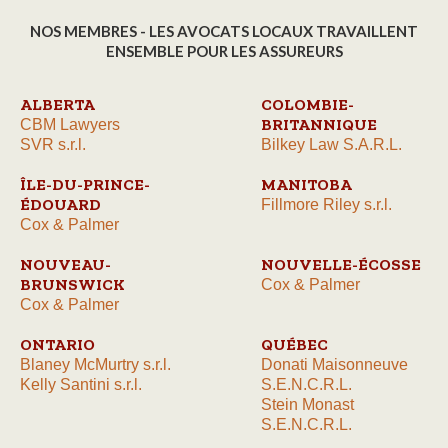
NOS MEMBRES - LES AVOCATS LOCAUX TRAVAILLENT
ENSEMBLE POUR LES ASSUREURS
ALBERTA
COLOMBIE-
BRITANNIQUE
CBM Lawyers
SVR s.r.l.
Bilkey Law S.A.R.L.
ÎLE-DU-PRINCE-
MANITOBA
ÉDOUARD
Fillmore Riley s.r.l.
Cox & Palmer
NOUVEAU-
NOUVELLE-ÉCOSSE
BRUNSWICK
Cox & Palmer
Cox & Palmer
ONTARIO
QUÉBEC
Blaney McMurtry s.r.l.
Donati Maisonneuve
Kelly Santini s.r.l.
S.E.N.C.R.L.
Stein Monast
S.E.N.C.R.L.