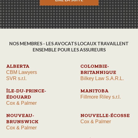
NOS MEMBRES - LES AVOCATS LOCAUX TRAVAILLENT
ENSEMBLE POUR LES ASSUREURS
ALBERTA
COLOMBIE-
BRITANNIQUE
CBM Lawyers
SVR s.r.l.
Bilkey Law S.A.R.L.
ÎLE-DU-PRINCE-
MANITOBA
ÉDOUARD
Fillmore Riley s.r.l.
Cox & Palmer
NOUVEAU-
NOUVELLE-ÉCOSSE
BRUNSWICK
Cox & Palmer
Cox & Palmer