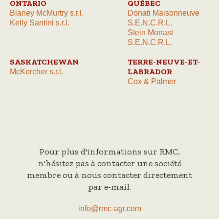
ONTARIO
QUÉBEC
Blaney McMurtry s.r.l.
Donati Maisonneuve
Kelly Santini s.r.l.
S.E.N.C.R.L.
Stein Monast
S.E.N.C.R.L.
SASKATCHEWAN
TERRE-NEUVE-ET-
LABRADOR
McKercher s.r.l.
Cox & Palmer
Pour plus d'informations sur RMC,
n'hésitez pas à contacter une société
membre ou à nous contacter directement
par e-mail.
info@rmc-agr.com