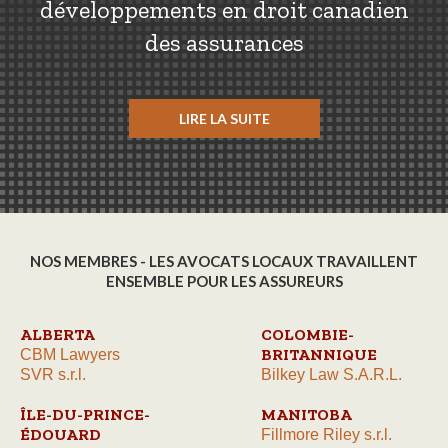
développements en droit canadien
des assurances
LIRE LA SUITE
NOS MEMBRES - LES AVOCATS LOCAUX TRAVAILLENT
ENSEMBLE POUR LES ASSUREURS
ALBERTA
COLOMBIE-
BRITANNIQUE
CBM Lawyers
SVR s.r.l.
Bilkey Law S.A.R.L.
ÎLE-DU-PRINCE-
MANITOBA
ÉDOUARD
Fillmore Riley s.r.l.