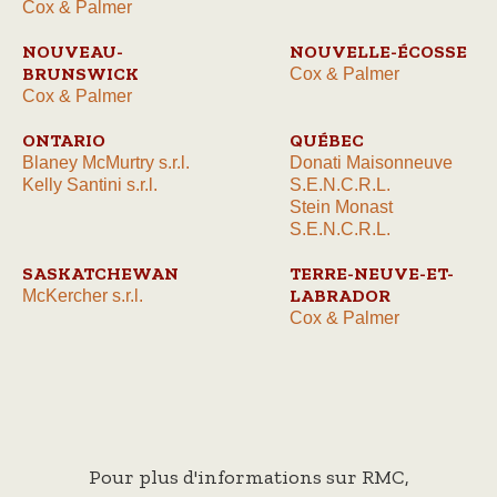
Cox & Palmer
NOUVEAU-
NOUVELLE-ÉCOSSE
BRUNSWICK
Cox & Palmer
Cox & Palmer
ONTARIO
QUÉBEC
Blaney McMurtry s.r.l.
Donati Maisonneuve
Kelly Santini s.r.l.
S.E.N.C.R.L.
Stein Monast
S.E.N.C.R.L.
SASKATCHEWAN
TERRE-NEUVE-ET-
LABRADOR
McKercher s.r.l.
Cox & Palmer
Pour plus d'informations sur RMC,