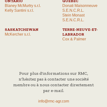
ONTARIO
QUÉBEC
Blaney McMurtry s.r.l.
Donati Maisonneuve
Kelly Santini s.r.l.
S.E.N.C.R.L.
Stein Monast
S.E.N.C.R.L.
SASKATCHEWAN
TERRE-NEUVE-ET-
LABRADOR
McKercher s.r.l.
Cox & Palmer
Pour plus d'informations sur RMC,
n'hésitez pas à contacter une société
membre ou à nous contacter directement
par e-mail.
info@rmc-agr.com