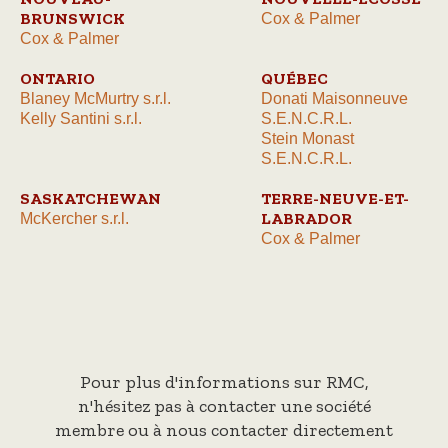
BRUNSWICK
Cox & Palmer
Cox & Palmer
ONTARIO
QUÉBEC
Blaney McMurtry s.r.l.
Donati Maisonneuve
Kelly Santini s.r.l.
S.E.N.C.R.L.
Stein Monast
S.E.N.C.R.L.
SASKATCHEWAN
TERRE-NEUVE-ET-
LABRADOR
McKercher s.r.l.
Cox & Palmer
Pour plus d'informations sur RMC,
n'hésitez pas à contacter une société
membre ou à nous contacter directement