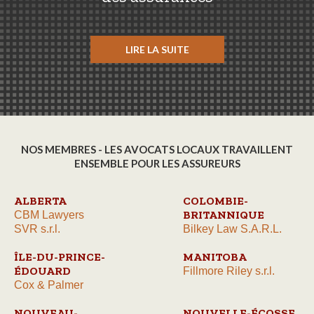
LIRE LA SUITE
NOS MEMBRES - LES AVOCATS LOCAUX TRAVAILLENT
ENSEMBLE POUR LES ASSUREURS
ALBERTA
COLOMBIE-
BRITANNIQUE
CBM Lawyers
SVR s.r.l.
Bilkey Law S.A.R.L.
ÎLE-DU-PRINCE-
MANITOBA
ÉDOUARD
Fillmore Riley s.r.l.
Cox & Palmer
NOUVEAU-
NOUVELLE-ÉCOSSE