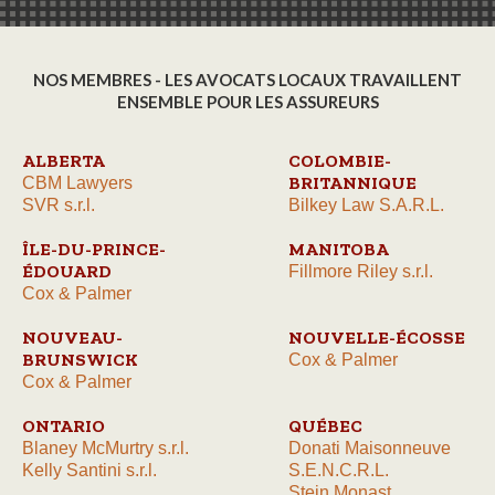
NOS MEMBRES - LES AVOCATS LOCAUX TRAVAILLENT
ENSEMBLE POUR LES ASSUREURS
ALBERTA
COLOMBIE-
BRITANNIQUE
CBM Lawyers
SVR s.r.l.
Bilkey Law S.A.R.L.
ÎLE-DU-PRINCE-
MANITOBA
ÉDOUARD
Fillmore Riley s.r.l.
Cox & Palmer
NOUVEAU-
NOUVELLE-ÉCOSSE
BRUNSWICK
Cox & Palmer
Cox & Palmer
ONTARIO
QUÉBEC
Blaney McMurtry s.r.l.
Donati Maisonneuve
Kelly Santini s.r.l.
S.E.N.C.R.L.
Stein Monast