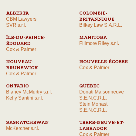
ALBERTA
COLOMBIE-
BRITANNIQUE
CBM Lawyers
SVR s.r.l.
Bilkey Law S.A.R.L.
ÎLE-DU-PRINCE-
MANITOBA
ÉDOUARD
Fillmore Riley s.r.l.
Cox & Palmer
NOUVEAU-
NOUVELLE-ÉCOSSE
BRUNSWICK
Cox & Palmer
Cox & Palmer
ONTARIO
QUÉBEC
Blaney McMurtry s.r.l.
Donati Maisonneuve
Kelly Santini s.r.l.
S.E.N.C.R.L.
Stein Monast
S.E.N.C.R.L.
SASKATCHEWAN
TERRE-NEUVE-ET-
LABRADOR
McKercher s.r.l.
Cox & Palmer