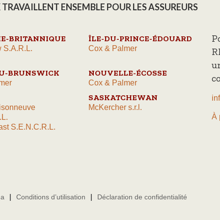
 TRAVAILLENT ENSEMBLE POUR LES ASSUREURS
P
E-BRITANNIQUE
ÎLE-DU-PRINCE-ÉDOUARD
 S.A.R.L.
Cox & Palmer
R
u
U-BRUNSWICK
NOUVELLE-ÉCOSSE
c
mer
Cox & Palmer
SASKATCHEWAN
in
isonneuve
McKercher s.r.l.
À 
.L.
st S.E.N.C.R.L.
da
Conditions d’utilisation
Déclaration de confidentialité