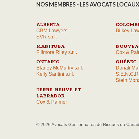
NOS MEMBRES - LES AVOCATS LOCAUX
ALBERTA
COLOMBI
CBM Lawyers
Bilkey Law
SVR s.r.l.
MANITOBA
NOUVEA
Fillmore Riley s.r.l.
Cox & Pal
ONTARIO
QUÉBEC
Blaney McMurtry s.r.l.
Donati Ma
Kelly Santini s.r.l.
S.E.N.C.R
Stein Mona
TERRE-NEUVE-ET-
LABRADOR
Cox & Palmer
© 2026 Avocats Gestionnaires de Risques du Cana