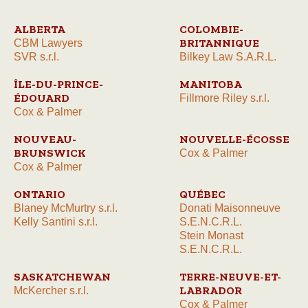
ALBERTA
COLOMBIE-
BRITANNIQUE
CBM Lawyers
SVR s.r.l.
Bilkey Law S.A.R.L.
ÎLE-DU-PRINCE-
MANITOBA
ÉDOUARD
Fillmore Riley s.r.l.
Cox & Palmer
NOUVEAU-
NOUVELLE-ÉCOSSE
BRUNSWICK
Cox & Palmer
Cox & Palmer
ONTARIO
QUÉBEC
Blaney McMurtry s.r.l.
Donati Maisonneuve
Kelly Santini s.r.l.
S.E.N.C.R.L.
Stein Monast
S.E.N.C.R.L.
SASKATCHEWAN
TERRE-NEUVE-ET-
LABRADOR
McKercher s.r.l.
Cox & Palmer