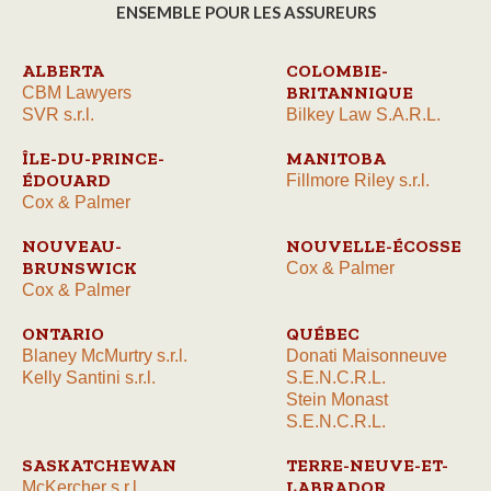
ENSEMBLE POUR LES ASSUREURS
ALBERTA
COLOMBIE-
BRITANNIQUE
CBM Lawyers
SVR s.r.l.
Bilkey Law S.A.R.L.
ÎLE-DU-PRINCE-
MANITOBA
ÉDOUARD
Fillmore Riley s.r.l.
Cox & Palmer
NOUVEAU-
NOUVELLE-ÉCOSSE
BRUNSWICK
Cox & Palmer
Cox & Palmer
ONTARIO
QUÉBEC
Blaney McMurtry s.r.l.
Donati Maisonneuve
Kelly Santini s.r.l.
S.E.N.C.R.L.
Stein Monast
S.E.N.C.R.L.
SASKATCHEWAN
TERRE-NEUVE-ET-
LABRADOR
McKercher s.r.l.