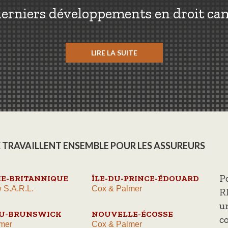
erniers développements en droit ca
LIRE LA SUITE
 TRAVAILLENT ENSEMBLE POUR LES ASSUREURS
P
E-BRITANNIQUE
ÎLE-DU-PRINCE-ÉDOUARD
 S.A.R.L.
Cox & Palmer
R
u
U-BRUNSWICK
NOUVELLE-ÉCOSSE
c
mer
Cox & Palmer