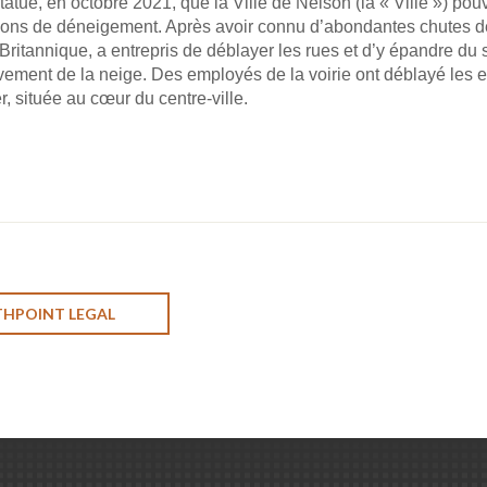
ué, en octobre 2021, que la Ville de Nelson (la « Ville ») pou
ions de déneigement. Après avoir connu d’abondantes chutes de 
Britannique, a entrepris de déblayer les rues et d’y épandre du
èvement de la neige. Des employés de la voirie ont déblayé les
r, située au cœur du centre‑ville.
THPOINT LEGAL