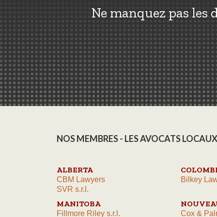
Ne manquez pas les d
NOS MEMBRES - LES AVOCATS LOCAUX
ALBERTA
COLOMBI
CBM Lawyers
Bilkey Law
SVR s.r.l.
MANITOBA
NOUVEA
Fillmore Riley s.r.l.
Cox & Pal