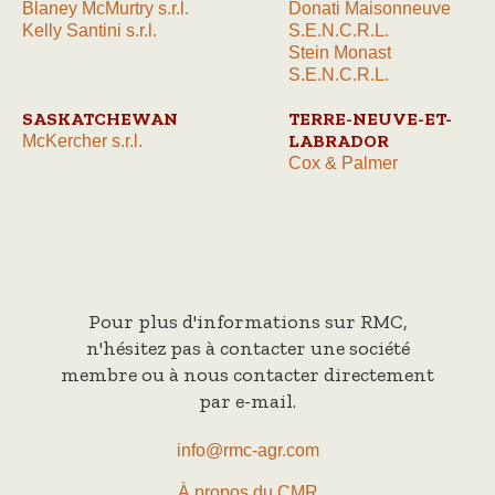
Blaney McMurtry s.r.l.
Donati Maisonneuve
Kelly Santini s.r.l.
S.E.N.C.R.L.
Stein Monast
S.E.N.C.R.L.
SASKATCHEWAN
TERRE-NEUVE-ET-
LABRADOR
McKercher s.r.l.
Cox & Palmer
Pour plus d'informations sur RMC,
n'hésitez pas à contacter une société
membre ou à nous contacter directement
par e-mail.
info@rmc-agr.com
À propos du CMR