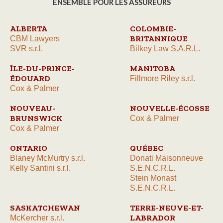
ENSEMBLE POUR LES ASSUREURS
ALBERTA
COLOMBIE-
BRITANNIQUE
CBM Lawyers
SVR s.r.l.
Bilkey Law S.A.R.L.
ÎLE-DU-PRINCE-
MANITOBA
ÉDOUARD
Fillmore Riley s.r.l.
Cox & Palmer
NOUVEAU-
NOUVELLE-ÉCOSSE
BRUNSWICK
Cox & Palmer
Cox & Palmer
ONTARIO
QUÉBEC
Blaney McMurtry s.r.l.
Donati Maisonneuve
Kelly Santini s.r.l.
S.E.N.C.R.L.
Stein Monast
S.E.N.C.R.L.
SASKATCHEWAN
TERRE-NEUVE-ET-
LABRADOR
McKercher s.r.l.