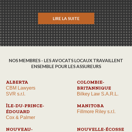
LIRE LA SUITE
NOS MEMBRES - LES AVOCATS LOCAUX TRAVAILLENT
ENSEMBLE POUR LES ASSUREURS
ALBERTA
COLOMBIE-
BRITANNIQUE
CBM Lawyers
SVR s.r.l.
Bilkey Law S.A.R.L.
ÎLE-DU-PRINCE-
MANITOBA
ÉDOUARD
Fillmore Riley s.r.l.
Cox & Palmer
NOUVEAU-
NOUVELLE-ÉCOSSE