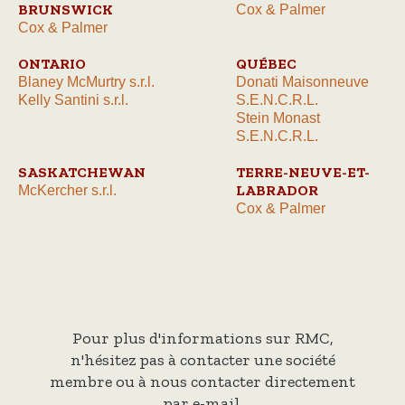
BRUNSWICK
Cox & Palmer
Cox & Palmer
ONTARIO
QUÉBEC
Blaney McMurtry s.r.l.
Donati Maisonneuve
Kelly Santini s.r.l.
S.E.N.C.R.L.
Stein Monast
S.E.N.C.R.L.
SASKATCHEWAN
TERRE-NEUVE-ET-
LABRADOR
McKercher s.r.l.
Cox & Palmer
Pour plus d'informations sur RMC,
n'hésitez pas à contacter une société
membre ou à nous contacter directement
par e-mail.