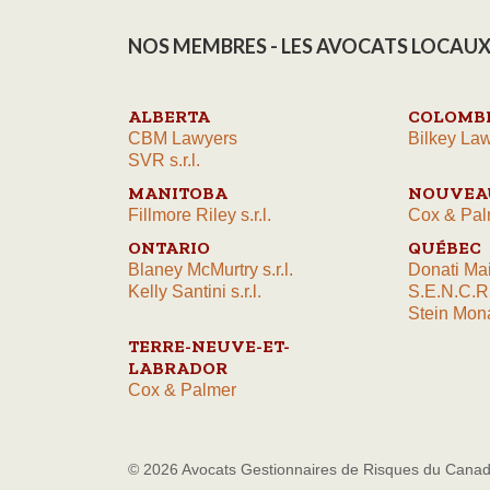
NOS MEMBRES - LES AVOCATS LOCAUX
ALBERTA
COLOMBI
CBM Lawyers
Bilkey Law
SVR s.r.l.
MANITOBA
NOUVEA
Fillmore Riley s.r.l.
Cox & Pal
ONTARIO
QUÉBEC
Blaney McMurtry s.r.l.
Donati Ma
Kelly Santini s.r.l.
S.E.N.C.R
Stein Mona
TERRE-NEUVE-ET-
LABRADOR
Cox & Palmer
© 2026 Avocats Gestionnaires de Risques du Cana