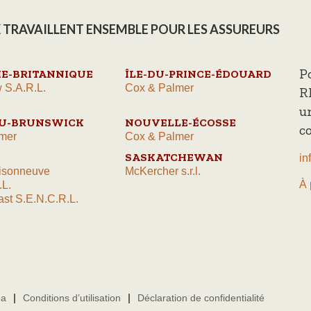
 TRAVAILLENT ENSEMBLE POUR LES ASSUREURS
P
E-BRITANNIQUE
ÎLE-DU-PRINCE-ÉDOUARD
 S.A.R.L.
Cox & Palmer
R
u
U-BRUNSWICK
NOUVELLE-ÉCOSSE
c
mer
Cox & Palmer
SASKATCHEWAN
in
isonneuve
McKercher s.r.l.
À 
.L.
st S.E.N.C.R.L.
da
Conditions d’utilisation
Déclaration de confidentialité