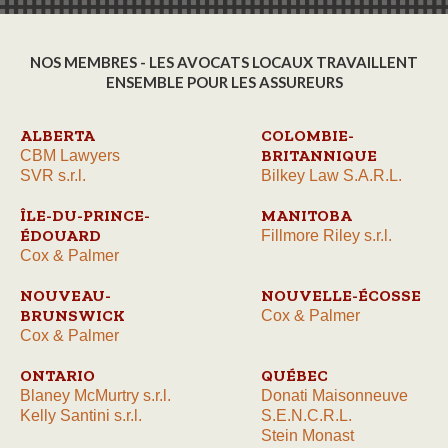
NOS MEMBRES - LES AVOCATS LOCAUX TRAVAILLENT
ENSEMBLE POUR LES ASSUREURS
ALBERTA
COLOMBIE-
BRITANNIQUE
CBM Lawyers
SVR s.r.l.
Bilkey Law S.A.R.L.
ÎLE-DU-PRINCE-
MANITOBA
ÉDOUARD
Fillmore Riley s.r.l.
Cox & Palmer
NOUVEAU-
NOUVELLE-ÉCOSSE
BRUNSWICK
Cox & Palmer
Cox & Palmer
ONTARIO
QUÉBEC
Blaney McMurtry s.r.l.
Donati Maisonneuve
Kelly Santini s.r.l.
S.E.N.C.R.L.
Stein Monast