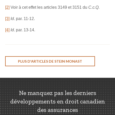
[2]
Voir à cet effet les articles 3149 et 3151 du
C.c.Q.
[3]
Id
. par. 11-12.
[4]
Id
. par. 13-14.
PLUS D'ARTICLES DE STEIN MONAST
Ne manquez pas les derniers
développements en droit canadien
des assurances