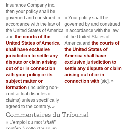
Insurance Company inc.
then your policy shall be
governed and construed in
« Your policy shall be
accordance with the law of
governed by and construed
the United States of America
in accordance with the law
and
the courts of the
of the United States of
United States of America
America and
the courts of
shall have exclusive
the United States of
jurisdiction to settle any
America shall have
dispute or claim arising
exclusive jurisdiction to
out of or in connection
settle any dispute or claim
with your policy or its
arising out of or in
subject matter or
connection with
[sic]. »
formation
(including non-
contractual disputes or
claims) unless specifically
agreed to the contrary. »
Commentaires du Tribunal
« L’emploi du mot “
shall
”
confère à cette clause un