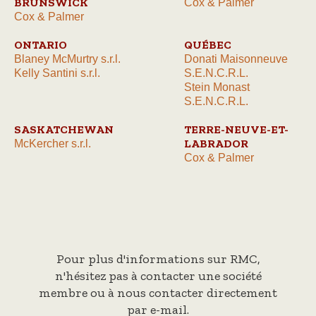
BRUNSWICK
Cox & Palmer
Cox & Palmer
ONTARIO
QUÉBEC
Blaney McMurtry s.r.l.
Donati Maisonneuve
Kelly Santini s.r.l.
S.E.N.C.R.L.
Stein Monast
S.E.N.C.R.L.
SASKATCHEWAN
TERRE-NEUVE-ET-
LABRADOR
McKercher s.r.l.
Cox & Palmer
Pour plus d'informations sur RMC,
n'hésitez pas à contacter une société
membre ou à nous contacter directement
par e-mail.