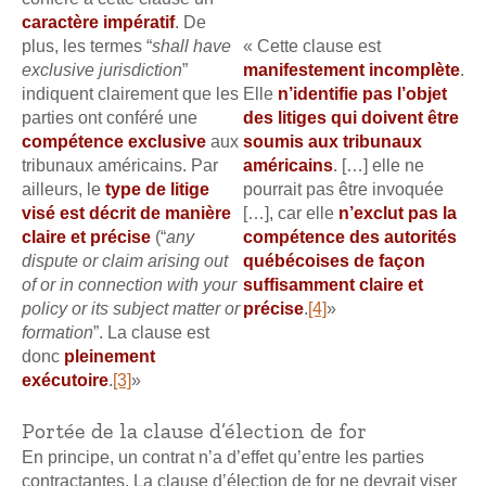
caractère impératif
. De
plus, les termes “
shall have
« Cette clause est
exclusive jurisdiction
”
manifestement incomplète
.
indiquent clairement que les
Elle
n’identifie pas l’objet
parties ont conféré une
des litiges qui doivent être
compétence exclusive
aux
soumis aux tribunaux
tribunaux américains. Par
américains
. […] elle ne
ailleurs, le
type de litige
pourrait pas être invoquée
visé est décrit de manière
[…], car elle
n’exclut pas la
claire et précise
(“
any
compétence des autorités
dispute or claim arising out
québécoises de façon
of or in connection with your
suffisamment claire et
policy or its subject matter or
précise
.
[4]
»
formation
”. La clause est
donc
pleinement
exécutoire
.
[3]
»
Portée de la clause d’élection de for
En principe, un contrat n’a d’effet qu’entre les parties
contractantes. La clause d’élection de for ne devrait viser