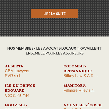
LIRE LA SUITE
NOS MEMBRES - LES AVOCATS LOCAUX TRAVAILLENT
ENSEMBLE POUR LES ASSUREURS
ALBERTA
COLOMBIE-
BRITANNIQUE
CBM Lawyers
SVR s.r.l.
Bilkey Law S.A.R.L.
ÎLE-DU-PRINCE-
MANITOBA
ÉDOUARD
Fillmore Riley s.r.l.
Cox & Palmer
NOUVEAU-
NOUVELLE-ÉCOSSE