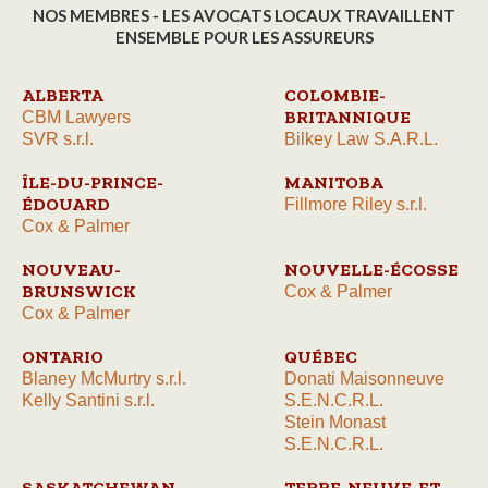
NOS MEMBRES - LES AVOCATS LOCAUX TRAVAILLENT
ENSEMBLE POUR LES ASSUREURS
ALBERTA
COLOMBIE-
BRITANNIQUE
CBM Lawyers
SVR s.r.l.
Bilkey Law S.A.R.L.
ÎLE-DU-PRINCE-
MANITOBA
ÉDOUARD
Fillmore Riley s.r.l.
Cox & Palmer
NOUVEAU-
NOUVELLE-ÉCOSSE
BRUNSWICK
Cox & Palmer
Cox & Palmer
ONTARIO
QUÉBEC
Blaney McMurtry s.r.l.
Donati Maisonneuve
Kelly Santini s.r.l.
S.E.N.C.R.L.
Stein Monast
S.E.N.C.R.L.
SASKATCHEWAN
TERRE-NEUVE-ET-