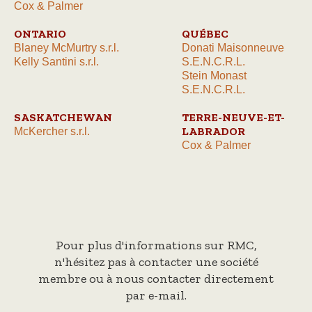
Cox & Palmer
ONTARIO
QUÉBEC
Blaney McMurtry s.r.l.
Donati Maisonneuve
Kelly Santini s.r.l.
S.E.N.C.R.L.
Stein Monast
S.E.N.C.R.L.
SASKATCHEWAN
TERRE-NEUVE-ET-
LABRADOR
McKercher s.r.l.
Cox & Palmer
Pour plus d'informations sur RMC,
n'hésitez pas à contacter une société
membre ou à nous contacter directement
par e-mail.