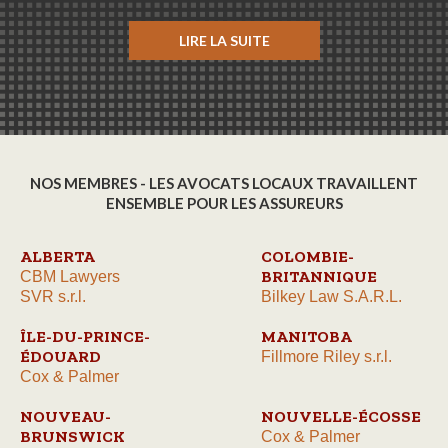
LIRE LA SUITE
NOS MEMBRES - LES AVOCATS LOCAUX TRAVAILLENT
ENSEMBLE POUR LES ASSUREURS
ALBERTA
COLOMBIE-
BRITANNIQUE
CBM Lawyers
SVR s.r.l.
Bilkey Law S.A.R.L.
ÎLE-DU-PRINCE-
MANITOBA
ÉDOUARD
Fillmore Riley s.r.l.
Cox & Palmer
NOUVEAU-
NOUVELLE-ÉCOSSE
BRUNSWICK
Cox & Palmer