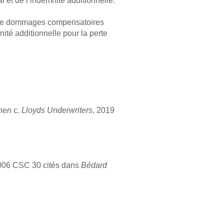
l et de l’indemnité additionnelle.
re de dommages compensatoires
nité additionnelle pour la perte
hen
c.
Lloyds Underwriters
, 2019
2006 CSC 30 cités dans
Bédard