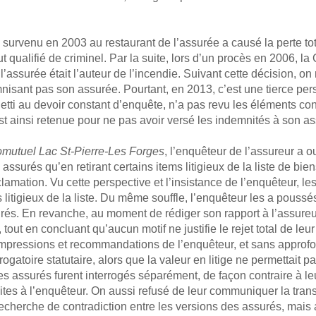
 survenu en 2003 au restaurant de l’assurée a causé la perte tot
fut qualifié de criminel. Par la suite, lors d’un procès en 2006, 
 l’assurée était l’auteur de l’incendie. Suivant cette décision, o
nisant pas son assurée. Pourtant, en 2013, c’est une tierce pe
ujetti au devoir constant d’enquête, n’a pas revu les éléments c
st ainsi retenue pour ne pas avoir versé les indemnités à son as
omutuel Lac St-Pierre-Les Forges
, l’enquêteur de l’assureur a 
ssurés qu’en retirant certains items litigieux de la liste de bien
lamation. Vu cette perspective et l’insistance de l’enquêteur, l
ns litigieux de la liste. Du même souffle, l’enquêteur les a pouss
és. En revanche, au moment de rédiger son rapport à l’assureur,
tout en concluant qu’aucun motif ne justifie le rejet total de le
s impressions et recommandations de l’enquêteur, et sans approf
errogatoire statutaire, alors que la valeur en litige ne permettait 
 assurés furent interrogés séparément, de façon contraire à leur 
ites à l’enquêteur. On aussi refusé de leur communiquer la trans
 recherche de contradiction entre les versions des assurés, mais a i