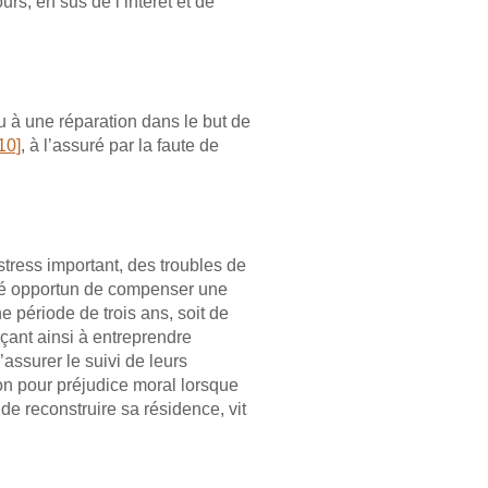
rs, en sus de l’intérêt et de
u à une réparation dans le but de
10]
, à l’assuré par la faute de
tress important, des troubles de
jugé opportun de compenser une
e période de trois ans, soit de
rçant ainsi à entreprendre
assurer le suivi de leurs
on pour préjudice moral lorsque
e reconstruire sa résidence, vit