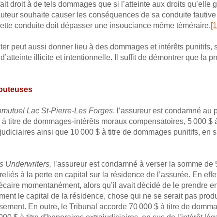
ait droit à de tels dommages que si l’atteinte aux droits qu’elle gar
 auteur souhaite causer les conséquences de sa conduite fautive o
ette conduite doit dépasser une insouciance même téméraire.
[1
ter peut aussi donner lieu à des dommages et intérêts punitifs, su
 d’atteinte illicite et intentionnelle. Il suffit de démontrer que l
couteuses
omutuel Lac St-Pierre-Les Forges
, l’assureur est condamné au p
 à titre de dommages-intérêts moraux compensatoires, 5 000 $ à
udiciaires ainsi que 10 000 $ à titre de dommages punitifs, en su
s Underwriters,
l’assureur est condamné à verser la somme de 5
liés à la perte en capital sur la résidence de l’assurée. En effet
aire momentanément, alors qu’il avait décidé de le prendre e
ment le capital de la résidence, chose qui ne se serait pas produi
ement. En outre, le Tribunal accorde 70 000 $ à titre de dommage