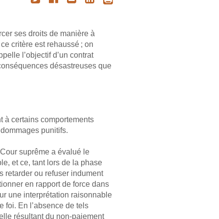
rcer ses droits de manière à
ce critère est rehaussé ; on
pelle l’objectif d’un contrat
s conséquences désastreuses que
nt à certains comportements
 dommages punitifs.
la Cour suprême a évalué le
e, et ce, tant lors de la phase
ns retarder ou refuser indument
itionner en rapport de force dans
ur une interprétation raisonnable
e foi. En l’absence de tels
uelle résultant du non-paiement