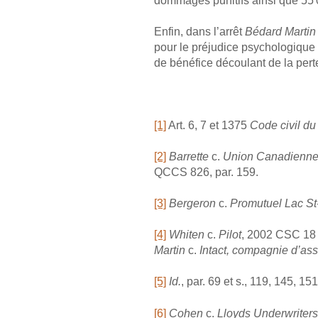
dommages punitifs ainsi que 55 000
Enfin, dans l’arrêt
Bédard Martin
pour le préjudice psychologique a
de bénéfice découlant de la perte
[1]
Art. 6, 7 et 1375
Code civil d
[2]
Barrette
c.
Union Canadienne
QCCS 826, par. 159.
[3]
Bergeron
c.
Promutuel
Lac St
[4]
Whiten
c.
Pilot
, 2002 CSC 18
Martin
c.
Intact, compagnie d’as
[5]
Id.
, par. 69 et s., 119, 145, 1
[6]
Cohen
c.
Lloyds Underwriters