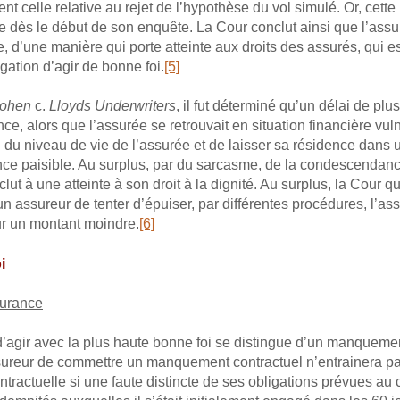
t celle relative au rejet de l’hypothèse du vol simulé. Or, cett
e dès le début de son enquête. La Cour conclut ainsi que l’assur
, d’une manière qui porte atteinte aux droits des assurés, qui est
ligation d’agir de bonne foi.
[5]
ohen
c.
Lloyds Underwriters
, il fut déterminé qu’un délai de plu
ce, alors que l’assurée se retrouvait en situation financière vu
 du niveau de vie de l’assurée et de laisser sa résidence dans u
sance paisible. Au surplus, par du sarcasme, de la condescenda
clut à une atteinte à son droit à la dignité. Au surplus, la Cour 
ur un assureur de tenter d’épuiser, par différentes procédures, l’
ur un montant moindre.
[6]
i
surance
’agir avec la plus haute bonne foi se distingue d’un manquemen
’assureur de commettre un manquement contractuel n’entrainera 
actuelle si une faute distincte de ses obligations prévues au 