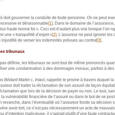
i doit gouverner la conduite de toute personne. On ne peut exe
 excessive et déraisonnable
[1]
. Dans le domaine de l’assurance, 
us haute bonne foi ». Ceci est d’autant plus vrai lorsque l’on rap
r une « tranquillité d’esprit »
[2]
. L’assureur ne peut ignorer le
 injustifié de verser les indemnités prévues au contrat
[3]
.
 des tribunaux
 pas définie, les tribunaux se sont tout de même prononcés qua
traîner une condamnation à des dommages moraux, parfois à des
ans
Bédard Martin
c.
Intact
, rappelle le prisme à travers duquel 
ureur doit traiter la réclamation de son assuré de façon équitabl
réclamation que lors de la décision de payer ou non. Le tout, sa
e la vulnérabilité financière de l’assuré ou dans le but de se pos
n revanche, dans l’éventualité où l’assureur fonde sa décision s
avère avoir tort, ce n’est pas nécessairement un acte de mauvais
d’intention malicieuse, il s’agirait plutôt d’une faute contract