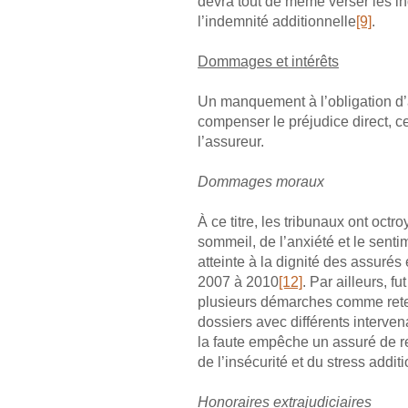
devra tout de même verser les ind
l’indemnité additionnelle
[9]
.
Dommages et intérêts
Un manquement à l’obligation d’a
compenser le préjudice direct, cer
l’assureur.
Dommages moraux
À ce titre, les tribunaux ont oc
sommeil, de l’anxiété et le senti
atteinte à la dignité des assurés 
2007 à 2010
[12]
. Par ailleurs, 
plusieurs démarches comme reteni
dossiers avec différents interven
la faute empêche un assuré de re
de l’insécurité et du stress addi
Honoraires extrajudiciaires