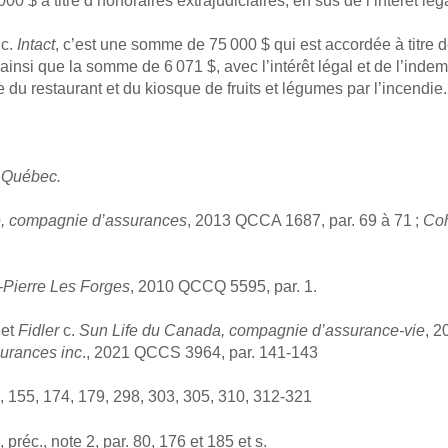
 $ à titre d’honoraires extrajudiciaires, en sus de l’intérêt léga
c.
Intact
, c’est une somme de 75 000 $ qui est accordée à tit
insi que la somme de 6 071 $, avec l’intérêt légal et de l’indem
 du restaurant et du kiosque de fruits et légumes par l’incendie.
u Québec.
, compagnie d’assurances
, 2013 QCCA 1687, par. 69 à 71 ;
Co
-Pierre Les Forges
, 2010 QCCQ 5595, par. 1.
 et
Fidler
c.
Sun Life du Canada, compagnie d’assurance-vie
, 
surances inc
., 2021 QCCS 3964, par. 141-143
51, 155, 174, 179, 298, 303, 305, 310, 312-321
, préc., note 2, par. 80, 176 et 185 et s.