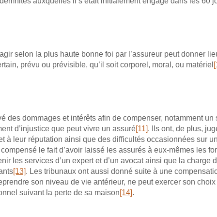
emnités auxquelles il s’était initialement engagé dans les 60 jou
gir selon la plus haute bonne foi par l’assureur peut donner lie
tain, prévu ou prévisible, qu’il soit corporel, moral, ou matériel
[
troyé des dommages et intérêts afin de compenser, notamment un s
ment d’injustice que peut vivre un assuré
[11]
. Ils ont, de plus, 
et à leur réputation ainsi que des difficultés occasionnées sur un
fut compensé le fait d’avoir laissé les assurés à eux-mêmes les fo
r les services d’un expert et d’un avocat ainsi que la charge d’
ants
[13]
. Les tribunaux ont aussi donné suite à une compensati
prendre son niveau de vie antérieur, ne peut exercer son choix d
tionnel suivant la perte de sa maison
[14]
.