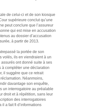
ale de celui-ci et de son kiosque
la Cour supérieure conclut qu’une
n ne peut conclure que l’assureur
rsonne qui est mise en accusation
ontenus au dossier d’accusation
surée, à partir de 2013.
outrepassé la portée de son
s volés, ils en viendraient à un
es assurés ont donné suite à ses
és à compléter une déclaration
 il suggère que ce retrait
ur réclamation. Néanmoins,
ondir davantage son enquête,
pas un interrogatoire au préalable
droit et à répétition, sans leur
cription des interrogatoires
l a fait fi d’informations