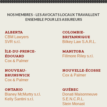
NOS MEMBRES - LES AVOCATS LOCAUX TRAVAILLENT
ENSEMBLE POUR LES ASSUREURS
ALBERTA
COLOMBIE-
BRITANNIQUE
CBM Lawyers
SVR s.r.l.
Bilkey Law S.A.R.L.
ÎLE-DU-PRINCE-
MANITOBA
ÉDOUARD
Fillmore Riley s.r.l.
Cox & Palmer
NOUVEAU-
NOUVELLE-ÉCOSSE
BRUNSWICK
Cox & Palmer
Cox & Palmer
ONTARIO
QUÉBEC
Blaney McMurtry s.r.l.
Donati Maisonneuve
Kelly Santini s.r.l.
S.E.N.C.R.L.
Stein Monast