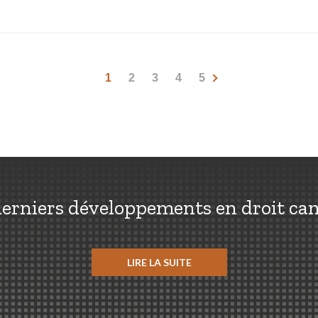
1
2
3
4
5
erniers développements en droit ca
LIRE LA SUITE