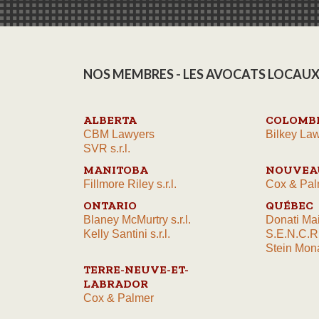
NOS MEMBRES - LES AVOCATS LOCAUX
ALBERTA
COLOMBI
CBM Lawyers
Bilkey Law
SVR s.r.l.
MANITOBA
NOUVEA
Fillmore Riley s.r.l.
Cox & Pal
ONTARIO
QUÉBEC
Blaney McMurtry s.r.l.
Donati Ma
Kelly Santini s.r.l.
S.E.N.C.R
Stein Mona
TERRE-NEUVE-ET-
LABRADOR
Cox & Palmer