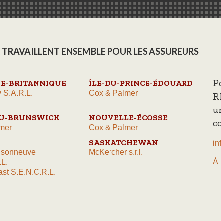
 TRAVAILLENT ENSEMBLE POUR LES ASSUREURS
P
E-BRITANNIQUE
ÎLE-DU-PRINCE-ÉDOUARD
 S.A.R.L.
Cox & Palmer
R
u
U-BRUNSWICK
NOUVELLE-ÉCOSSE
c
mer
Cox & Palmer
SASKATCHEWAN
in
isonneuve
McKercher s.r.l.
À 
.L.
st S.E.N.C.R.L.