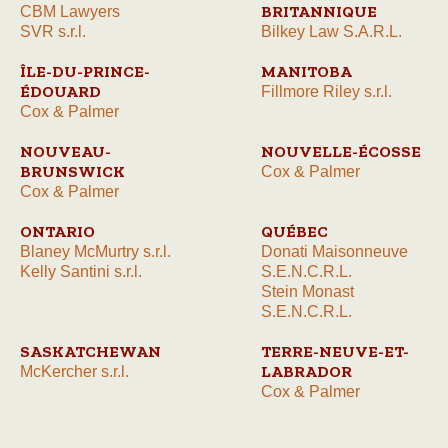
BRITANNIQUE
CBM Lawyers
SVR s.r.l.
Bilkey Law S.A.R.L.
ÎLE-DU-PRINCE-
MANITOBA
ÉDOUARD
Fillmore Riley s.r.l.
Cox & Palmer
NOUVEAU-
NOUVELLE-ÉCOSSE
BRUNSWICK
Cox & Palmer
Cox & Palmer
ONTARIO
QUÉBEC
Blaney McMurtry s.r.l.
Donati Maisonneuve
Kelly Santini s.r.l.
S.E.N.C.R.L.
Stein Monast
S.E.N.C.R.L.
SASKATCHEWAN
TERRE-NEUVE-ET-
LABRADOR
McKercher s.r.l.
Cox & Palmer