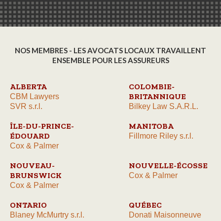
NOS MEMBRES - LES AVOCATS LOCAUX TRAVAILLENT
ENSEMBLE POUR LES ASSUREURS
ALBERTA
COLOMBIE-
BRITANNIQUE
CBM Lawyers
SVR s.r.l.
Bilkey Law S.A.R.L.
ÎLE-DU-PRINCE-
MANITOBA
ÉDOUARD
Fillmore Riley s.r.l.
Cox & Palmer
NOUVEAU-
NOUVELLE-ÉCOSSE
BRUNSWICK
Cox & Palmer
Cox & Palmer
ONTARIO
QUÉBEC
Blaney McMurtry s.r.l.
Donati Maisonneuve